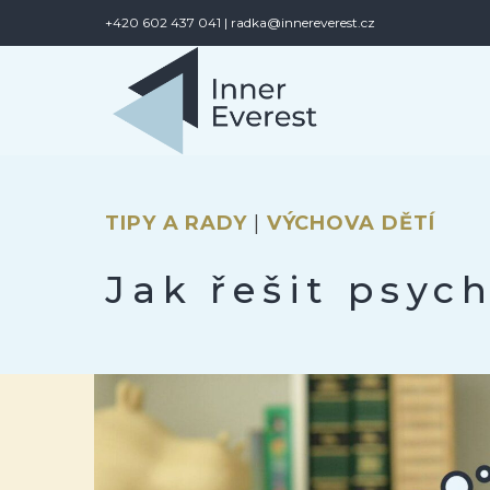
Přeskočit
+420 602 437 041 |
radka@innereverest.cz
na
obsah
TIPY A RADY
|
VÝCHOVA DĚTÍ
Jak řešit psyc