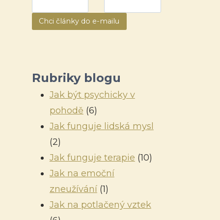
Chci články do e-mailu
Rubriky blogu
Jak být psychicky v
pohodě
(6)
Jak funguje lidská mysl
(2)
Jak funguje terapie
(10)
Jak na emoční
zneužívání
(1)
Jak na potlačený vztek