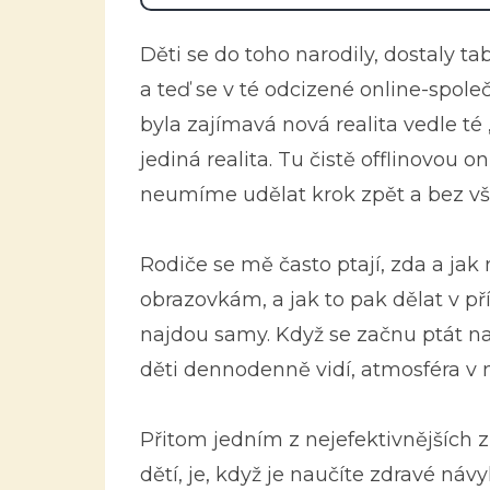
Děti se do toho narodily, dostaly t
a teď se v té odcizené online-společ
byla zajímavá nová realita vedle té „
jediná realita. Tu čistě offlinovou on
neumíme udělat krok zpět a bez všech
Rodiče se mě často ptají, zda a ja
obrazovkám, a jak to pak dělat v pří
najdou samy. Když se začnu ptát na 
děti dennodenně vidí, atmosféra v 
Přitom jedním z nejefektivnějších 
dětí, je, když je naučíte zdravé náv