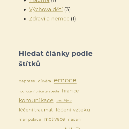
Trauma
(1)
Výchova dětí
(3)
Zdraví a nemoc
(1)
Hledat články podle
štítků
emoce
deprese
důvěra
hranice
hodnocení práce terapeuta
komunikace
koučink
léčení vzteku
léčení traumat
motivace
manipulace
nadání