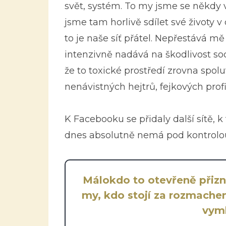
svět, systém. To my jsme se někdy v
jsme tam horlivě sdílet své životy v
to je naše síť přátel. Nepřestává m
intenzivně nadává na škodlivost sociá
že to toxické prostředí zrovna spoluv
nenávistných hejtrů, fejkových profil
K Facebooku se přidaly další sítě, k
dnes absolutně nemá pod kontrolou
Málokdo to otevřeně přizná
my, kdo stojí za rozmache
vymk