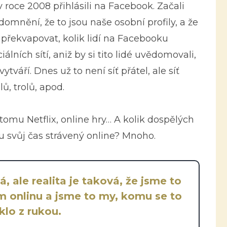
 roce 2008 přihlásili na Facebook. Začali
 domnění, že to jsou naše osobní profily, a že
ě překvapovat, kolik lidí na Facebooku
lních sítí, aniž by si tito lidé uvědomovali,
ytváří. Dnes už to není síť přátel, ale síť
ů, trolů, apod.
 tomu Netflix, online hry… A kolik dospělých
 svůj čas strávený online? Mnoho.
, ale realita je taková, že jsme to
m onlinu a jsme to my, komu se to
lo z rukou.