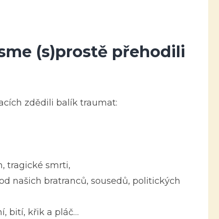
sme (s)prostě přehodili
cích zdědili balík traumat:
h, tragické smrti,
 od našich bratranců, sousedů, politických
, bití, křik a pláč…