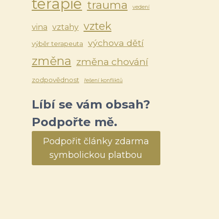
terapie
trauma
vedení
vztek
vina
vztahy
výchova dětí
výběr terapeuta
změna
změna chování
zodpovědnost
řešení konfliktů
Líbí se vám obsah?
Podpořte mě.
Podpořit články zdarma
symbolickou platbou