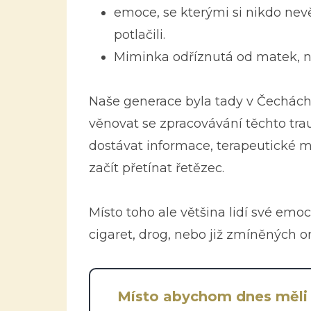
emoce, se kterými si nikdo nevě
potlačili.
Miminka odříznutá od matek, ná
Naše generace byla tady v Čechách p
věnovat se zpracovávání těchto tra
dostávat informace, terapeutické m
začít přetínat řetězec.
Místo toho ale většina lidí své emoc
cigaret, drog, nebo již zmíněných onl
Místo abychom dnes měli z