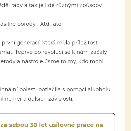
děl rady a tak je lidé různými způsoby
silné porody… Atd., atd.
rvní generací, která měla příležitost
umat. Teprve po revoluci se k nám začaly
etody a nástroje. Jsme to my, kdo mohl
ionální bolesti potlačila s pomocí alkoholu,
ine her a dalších závislostí.
a sebou 30 let usilovné práce na