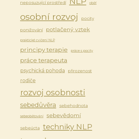
NLP
neposuzující prostředí
oběť
osobní rozvoj
pocity
potlačený vztek
ponižování
praktické cvičení NLP
principy terapie
práce s pocity
práce terapeuta
psychická pohoda
přirozenost
rodiče
rozvoj osobnosti
sebedůvěra
sebehodnota
sebevědomí
sebeobětování
techniky NLP
sebeúcta