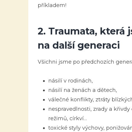
příkladem!
2.
Traumata, která j
na další generaci
Všichni jsme po předchozích genera
násilí v rodinách,
násilí na ženách a dětech,
válečné konflikty, ztráty blízkýc
nespravedlnosti, zrady a křivdy
režimů, církví…
toxické styly výchovy, ponižování