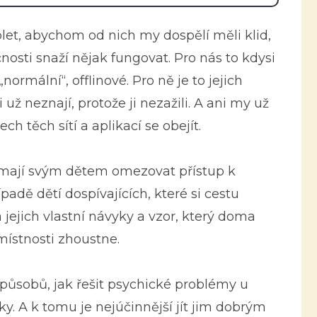
ablet, abychom od nich my dospělí měli klid,
nosti snaží nějak fungovat. Pro nás to kdysi
normální“, offlinové. Pro ně je to jejich
i už neznají, protože ji nezažili. A ani my už
 těch sítí a aplikací se obejít.
k mají svým dětem omezovat přístup k
padě dětí dospívajících, které si cestu
jejich vlastní návyky a vzor, který doma
místnosti zhoustne.
způsobů, jak řešit psychické problémy u
yky. A k tomu je nejúčinnější jít jim dobrým