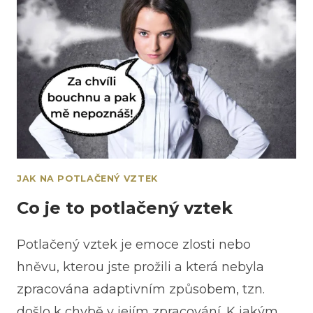
JAK NA POTLAČENÝ VZTEK
Co je to potlačený vztek
Potlačený vztek je emoce zlosti nebo
hněvu, kterou jste prožili a která nebyla
zpracována adaptivním způsobem, tzn.
došlo k chybě v jejím zpracování. K jakým