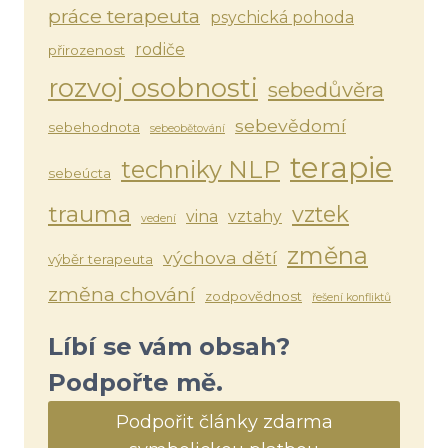
práce terapeuta
psychická pohoda
rodiče
přirozenost
rozvoj osobnosti
sebedůvěra
sebevědomí
sebehodnota
sebeobětování
terapie
techniky NLP
sebeúcta
trauma
vztek
vina
vztahy
vedení
změna
výchova dětí
výběr terapeuta
změna chování
zodpovědnost
řešení konfliktů
Líbí se vám obsah?
Podpořte mě.
Podpořit články zdarma