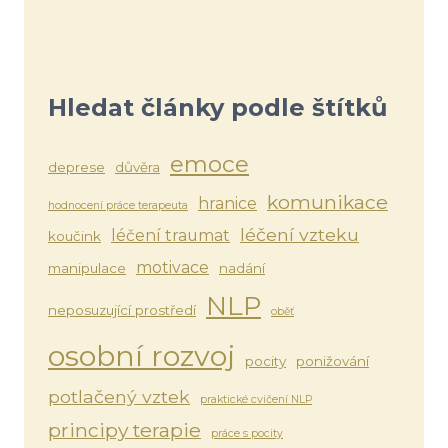
Hledat články podle štítků
emoce
deprese
důvěra
komunikace
hranice
hodnocení práce terapeuta
léčení vzteku
léčení traumat
koučink
motivace
manipulace
nadání
NLP
neposuzující prostředí
oběť
osobní rozvoj
pocity
ponižování
potlačený vztek
praktické cvičení NLP
principy terapie
práce s pocity