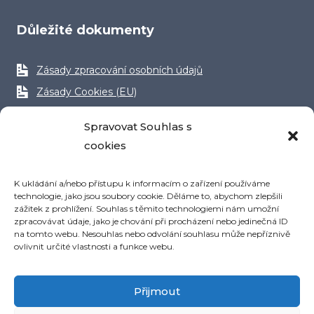
Důležité dokumenty
Zásady zpracování osobních údajů
Zásady Cookies (EU)
Obchodní podmínky
Spravovat Souhlas s
Reklamační řád
cookies
K ukládání a/nebo přístupu k informacím o zařízení používáme
technologie, jako jsou soubory cookie. Děláme to, abychom zlepšili
zážitek z prohlížení. Souhlas s těmito technologiemi nám umožní
zpracovávat údaje, jako je chování při procházení nebo jedinečná ID
na tomto webu. Nesouhlas nebo odvolání souhlasu může nepříznivě
ovlivnit určité vlastnosti a funkce webu.
Přijmout