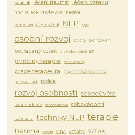
léčení vzteku
léčení traumat
koučink
motivace
manipulace
nadání
NLP
neposuzující prostředí
oběť
osobní rozvoj
pocity
ponižování
potlačený vztek
praktické cvičení NLP
principy terapie
práce s pocity
práce terapeuta
psychická pohoda
rodiče
přirozenost
rozvoj osobnosti
sebedůvěra
sebevědomí
sebehodnota
sebeobětování
terapie
techniky NLP
sebeúcta
trauma
vztek
vina
vztahy
vedení