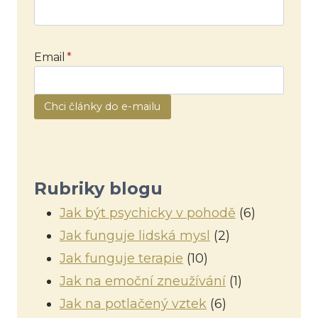
Email
*
Chci články do e-mailu
Rubriky blogu
Jak být psychicky v pohodě
(6)
Jak funguje lidská mysl
(2)
Jak funguje terapie
(10)
Jak na emoční zneužívání
(1)
Jak na potlačený vztek
(6)