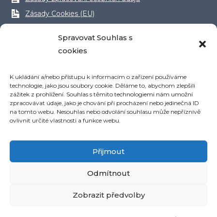
Zásady Cookies (EU)
Obchodní podmínky
Spravovat Souhlas s
Reklamační řád
cookies
K ukládání a/nebo přístupu k informacím o zařízení používáme
technologie, jako jsou soubory cookie. Děláme to, abychom zlepšili
zážitek z prohlížení. Souhlas s těmito technologiemi nám umožní
zpracovávat údaje, jako je chování při procházení nebo jedinečná ID
na tomto webu. Nesouhlas nebo odvolání souhlasu může nepříznivě
ovlivnit určité vlastnosti a funkce webu.
Přijmout
Odmítnout
Zobrazit předvolby
© 2026 Radka Evjáková