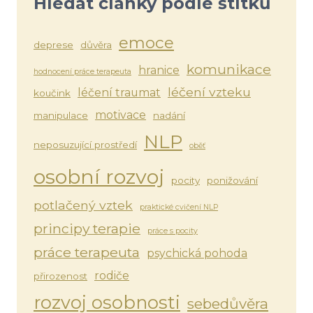
Hledat články podle štítků
emoce
deprese
důvěra
komunikace
hranice
hodnocení práce terapeuta
léčení vzteku
léčení traumat
koučink
motivace
manipulace
nadání
NLP
neposuzující prostředí
oběť
osobní rozvoj
pocity
ponižování
potlačený vztek
praktické cvičení NLP
principy terapie
práce s pocity
práce terapeuta
psychická pohoda
rodiče
přirozenost
rozvoj osobnosti
sebedůvěra