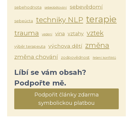
sebevědomí
sebehodnota
sebeobětování
terapie
techniky NLP
sebeúcta
trauma
vztek
vina
vztahy
vedení
změna
výchova dětí
výběr terapeuta
změna chování
zodpovědnost
řešení konfliktů
Líbí se vám obsah?
Podpořte mě.
Podpořit články zdarma
symbolickou platbou